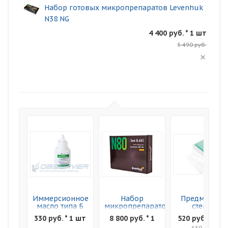
Набор готовых микропрепаратов Levenhuk
N38 NG
4 400 руб. * 1 шт
5 490 руб.
Иммерсионное
Набор
Предметные
масло типа Б
микропрепаратов
стекла
(профессиональное)
Levenhuk N80
Levenhuk G50
330 руб. * 1 шт
8 800 руб. * 1
520 руб. * 1 ш
NG "Увидеть
50шт