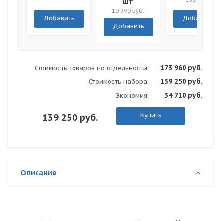
Все!"
650 руб.
шт
10 990 руб.
Добавить
Добавить
Добавить
173 960 руб.
Стоимость товаров по отдельности:
139 250 руб.
Стоимость набора:
34 710 руб.
Экономия:
Купить
139 250 руб.
Описание