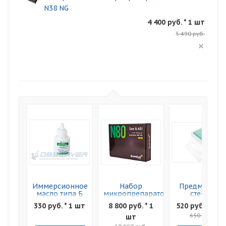
N38 NG
4 400 руб. * 1 шт
5 490 руб.
Иммерсионное
Набор
Предметные
масло типа Б
микропрепаратов
стекла
(профессиональное)
Levenhuk N80
Levenhuk G50
330 руб. * 1 шт
8 800 руб. * 1
520 руб. * 1 ш
NG "Увидеть
50шт
Все!"
650 руб.
шт