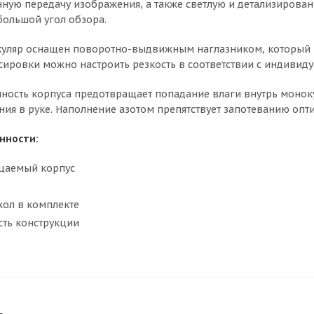
ную передачу изображения, а также светлую и детализирова
большой угол обзора.
уляр оснащен поворотно-выдвижным наглазником, который 
сировки можно настроить резкость в соответствии с индивид
ность корпуса предотвращает попадание влаги внутрь моноку
ния в руке. Наполнение азотом препятствует запотеванию опти
нности:
цаемый корпус
хол в комплекте
ть конструкции