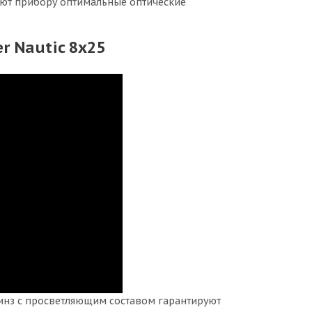
ают прибору оптимальные оптические
r Nautic 8x25
инз с просветляющим составом гарантируют