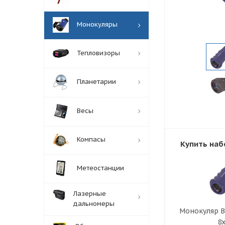
Монокуляры
Тепловизоры
Планетарии
Весы
Компасы
Купить наб
Метеостанции
Лазерные
дальномеры
Монокуляр B
8