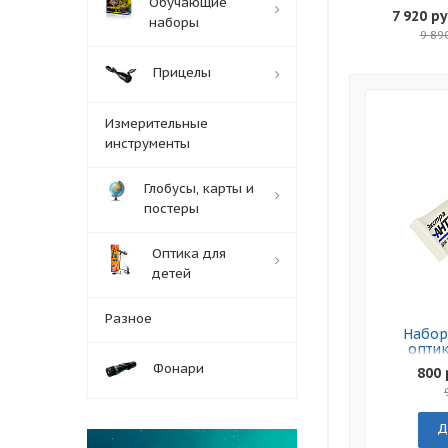
Обучающие
7 920 ру
наборы
9 89
Прицелы
Измерительные
инструменты
Глобусы, карты и
постеры
Оптика для
детей
Разное
Набор
оптик
«Ан
Фонари
800 
Д