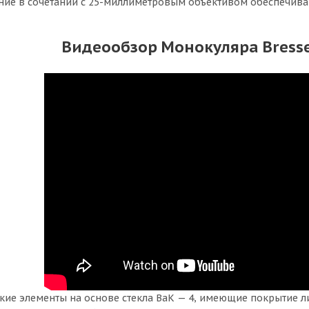
ние в сочетании с 25-миллиметровым объективом обеспечив
Видеообзор Монокуляра Bresse
кие элементы на основе стекла BaK — 4, имеющие покрытие л