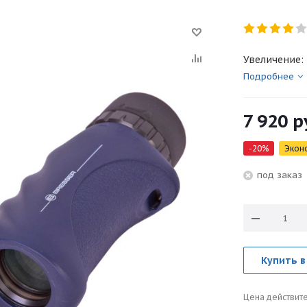
Увеличение: 
Подробнее
7 920
р
-
20
%
Экон
под зака
Купить в
Цена действите