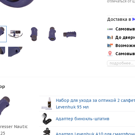
отличаться от 
Доставка в
М
Самовыв
До двер
Возможн
Самовыв
подробнее...
ор
Набор для ухода за оптикой 2 салфе
Levenhuk 95 мл
Адаптер бинокль-штатив
resser Nautic
x25
Адаптер Levenhuk A10 для смартфон