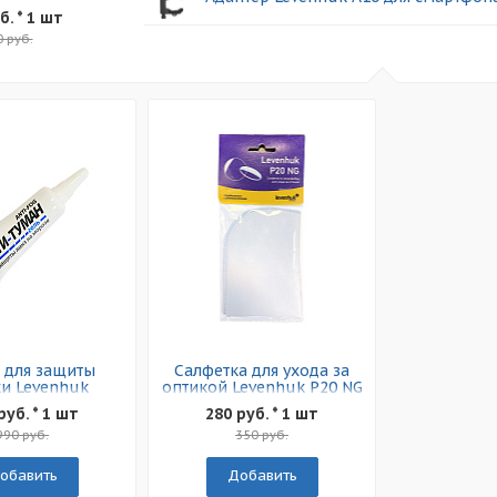
б.
* 1 шт
0 руб.
 для защиты
Салфетка для ухода за
и Levenhuk
оптикой Levenhuk P20 NG
титуман»
руб. * 1 шт
280 руб. * 1 шт
990 руб.
350 руб.
обавить
Добавить