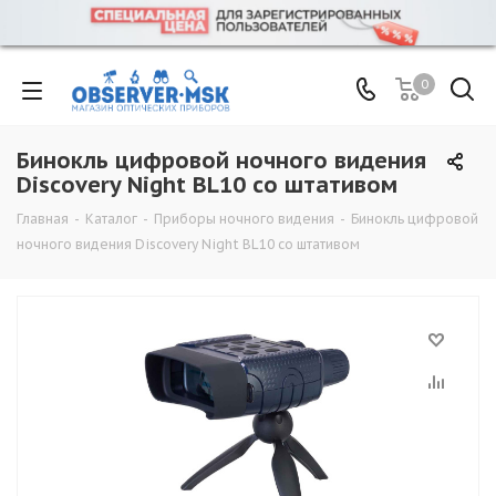
0
Бинокль цифровой ночного видения
Discovery Night BL10 со штативом
Главная
-
Каталог
-
Приборы ночного видения
-
Бинокль цифровой
ночного видения Discovery Night BL10 со штативом