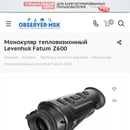
0
Монокуляр тепловизионный
Levenhuk Fatum Z600
Главная
-
Каталог
-
Приборы ночного видения
-
Монокуляр
тепловизионный Levenhuk Fatum Z600