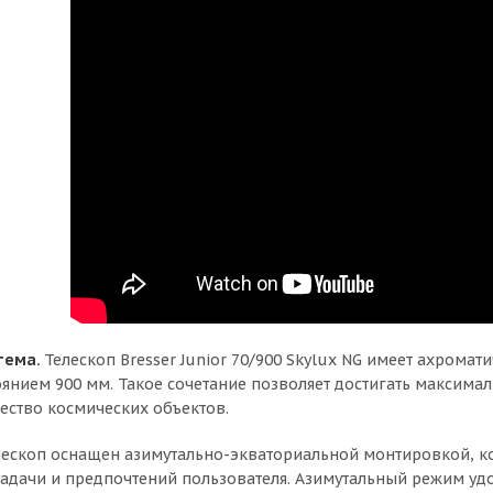
тема.
Телескоп Bresser Junior 70/900 Skylux NG имеет ахрома
янием 900 мм. Такое сочетание позволяет достигать максимал
ство космических объектов.
лескоп оснащен азимутально-экваториальной монтировкой, к
задачи и предпочтений пользователя. Азимутальный режим уд