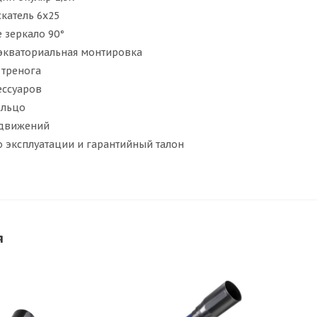
катель 6x25
 зеркало 90°
экваториальная монтировка
тренога
ессуаров
ольцо
 движений
о эксплуатации и гарантийный талон
я