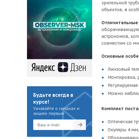
зрительной труб
объектов, в осо
Отличительные
оборачивающую л
астрономов, кот
совместим со мн
Основные особе
Линзовый тел
Монтировка, 
Регулируемая
Можно наблюд
Будьте всегда в
курсе!
Комплект поста
Узнавайте о скидках и
акциях первым
Оптическая тр
Окуляры 4 мм,
Оборачивающи