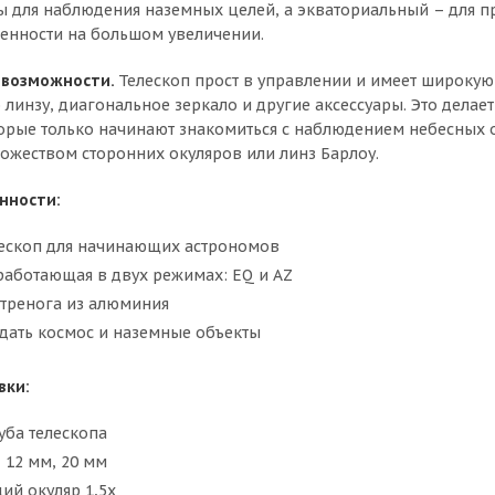
ы для наблюдения наземных целей, а экваториальный – для
бенности на большом увеличении.
 возможности.
Телескоп прост в управлении и имеет широку
инзу, диагональное зеркало и другие аксессуары. Это дела
орые только начинают знакомиться с наблюдением небесных о
ожеством сторонних окуляров или линз Барлоу.
нности:
ескоп для начинающих астрономов
работающая в двух режимах: EQ и AZ
 тренога из алюминия
ать космос и наземные объекты
вки:
уба телескопа
 12 мм, 20 мм
й окуляр 1,5x