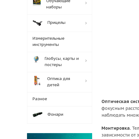
Обучающие
наборы
Прицелы
Измерительные
инструменты
Глобусы, карты и
постеры
Оптика для
детей
Разное
Оптическая сис
фокусным рассто
Фонари
наблюдать множе
Монтировка.
Те
зависимости от 