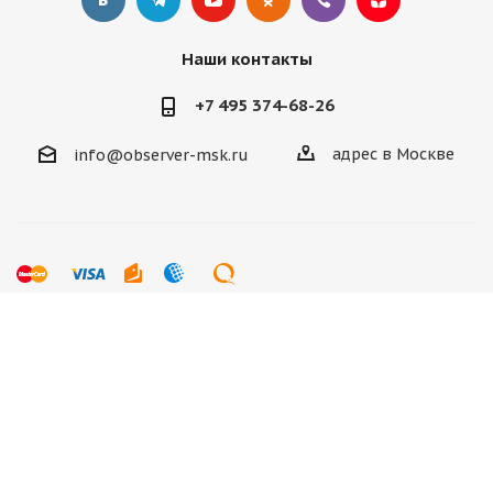
Наши контакты
+7 495 374-68-26
адрес в Москве
info@observer-msk.ru
2012-2025 © Все материалы
защищены авторским
правом. Копирование статей без активной ссылки
observer-msk.ru и разрешения руководства запрещено.
Сайт не является публичной офертой, определяемой
положениями Статьи 437 (2) ГК РФ. Все материалы несут
ознакомительный и информационный характер.