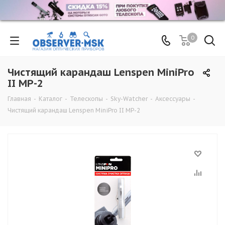
0
Чистящий карандаш Lenspen MiniPro
II MP-2
Главная
-
Каталог
-
Телескопы
-
Sky-Watcher
-
Аксессуары
-
Чистящий карандаш Lenspen MiniPro II MP-2