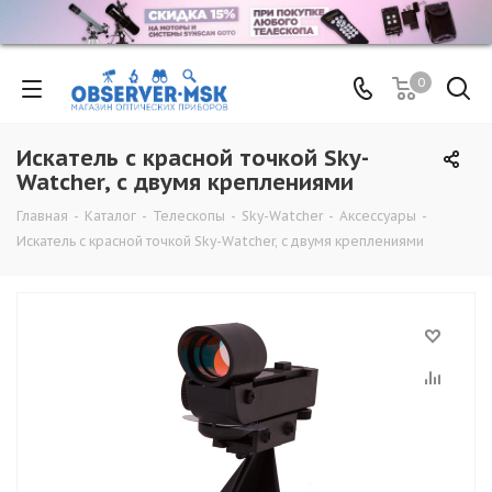
0
Искатель с красной точкой Sky-
Watcher, с двумя креплениями
Главная
-
Каталог
-
Телескопы
-
Sky-Watcher
-
Аксессуары
-
Искатель с красной точкой Sky-Watcher, с двумя креплениями