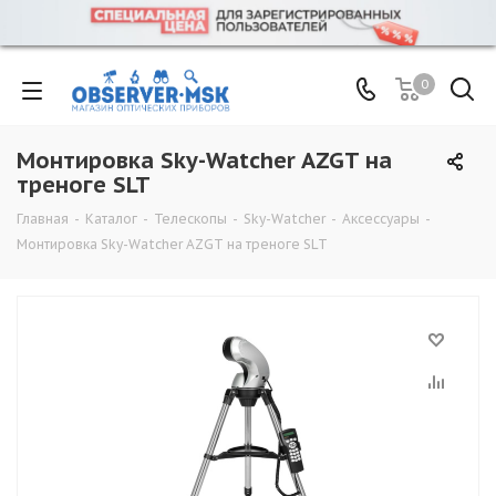
0
Монтировка Sky-Watcher AZGT на
треноге SLT
Главная
-
Каталог
-
Телескопы
-
Sky-Watcher
-
Аксессуары
-
Монтировка Sky-Watcher AZGT на треноге SLT