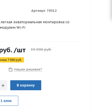
Артикул:
70512
 легкая экваториальная монтировка со
модулем Wi-Fi
руб.
/шт
39 990
руб.
омия
7 990
руб.
Нашли дешевле?
з
В корзину
 1 клик