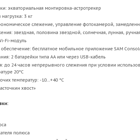
ки: экваториальная монтировка-астротрекер
нагрузка: 3 кг
рономическое слежение, управление фотокамерой, замедленная
ения: звездная, половина звездной, солнечная, лунная, ручна
i-Fi-модуль
обеспечение: бесплатное мобильное приложение SAM Console д
ния: 2 батарейки типа AA или через USB-кабель
я: до 24 часов непрерывного слежения при условии использо
атуре 20°C
очих температур: -10…+40 °С
асточкин хвост»
вки:
юса
кателя полюса