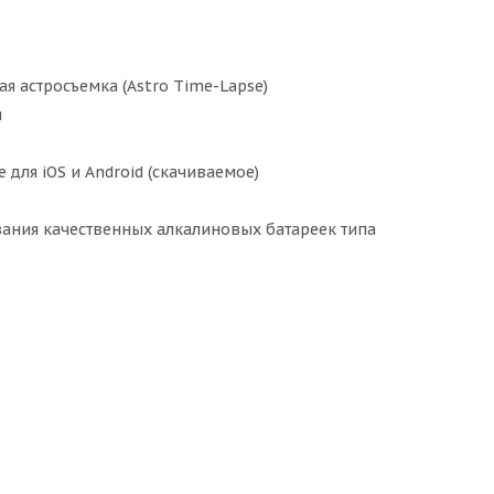
 астросъемка (Astro Time-Lapse)
я
ля iOS и Android (скачиваемое)
вания качественных алкалиновых батареек типа