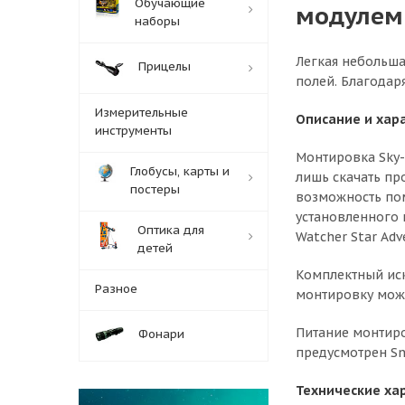
Обучающие
модулем
наборы
Легкая небольша
Прицелы
полей. Благодар
Измерительные
Описание и хар
инструменты
Монтировка Sky-
Глобусы, карты и
лишь скачать пр
постеры
возможность пом
установленного 
Оптика для
Watcher Star Adv
детей
Комплектный иск
Разное
монтировку мож
Питание монтиро
Фонари
предусмотрен Sn
Технические ха