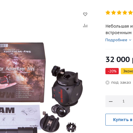
Небольшая и
встроенным 
Подробнее
32 000
-
20
%
Экон
под зака
Купить в