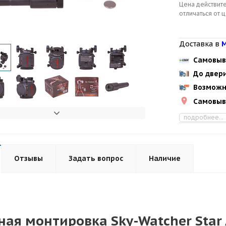
Цена действите
отличаться от 
Доставка в
М
Самовыв
До двер
Возможн
Самовыв
подробнее...
Отзывы
Задать вопрос
Наличие
ая монтировка Sky-Watcher Star A