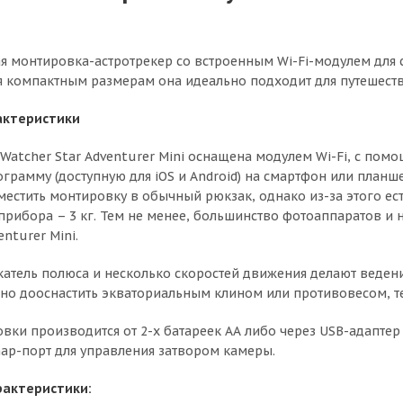
я монтировка-астротрекер со встроенным Wi-Fi-модулем для 
я компактным размерам она идеально подходит для путешест
актеристики
Watcher Star Adventurer Mini оснащена модулем Wi-Fi, с по
ограмму (доступную для iOS и Android) на смартфон или план
естить монтировку в обычный рюкзак, однако из-за этого ес
прибора – 3 кг. Тем не менее, большинство фотоаппаратов и
enturer Mini.
атель полюса и несколько скоростей движения делают веден
но дооснастить экваториальным клином или противовесом, т
вки производится от 2-х батареек АА либо через USB-адаптер 
ap-порт для управления затвором камеры.
рактеристики: