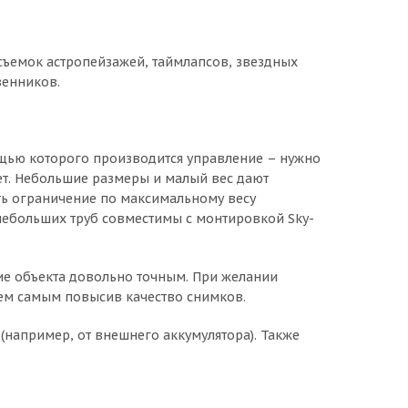
съемок астропейзажей, таймлапсов, звездных
венников.
мощью которого производится управление – нужно
шет. Небольшие размеры и малый вес дают
ть ограничение по максимальному весу
 небольших труб совместимы с монтировкой Sky-
ие объекта довольно точным. При желании
ем самым повысив качество снимков.
(например, от внешнего аккумулятора). Также