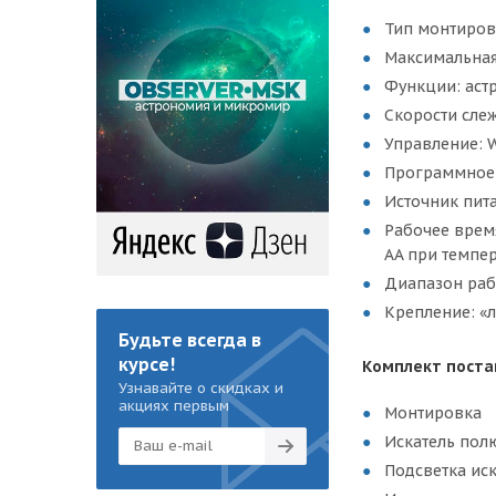
Тип монтиров
Максимальная 
Функции: аст
Скорости слеж
Управление: W
Программное 
Источник пита
Рабочее врем
AA при темпер
Диапазон раб
Крепление: «л
Будьте всегда в
курсе!
Комплект поста
Узнавайте о скидках и
акциях первым
Монтировка
Искатель пол
Подсветка ис