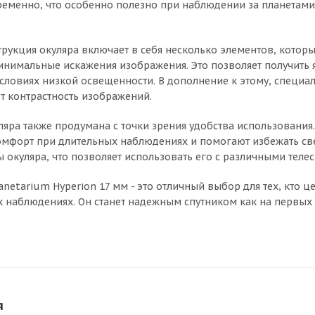
еменно, что особенно полезно при наблюдении за планетами
трукция окуляра включает в себя несколько элементов, кото
инимальные искажения изображения. Это позволяет получить 
словиях низкой освещенности. В дополнение к этому, специ
т контрастность изображений.
ляра также продумана с точки зрения удобства использовани
мфорт при длительных наблюдениях и помогают избежать свет
 окуляра, что позволяет использовать его с различными теле
anetarium Hyperion 17 мм - это отличный выбор для тех, кто ц
 наблюдениях. Он станет надежным спутником как на первых 
я