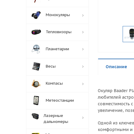
Монокуляры
Тепловизоры
Планетарии
Весы
Описание
Компасы
Окуляр Baader P
любителей астро
Метеостанции
совместимость с
увеличение, поз
Лазерные
дальномеры
Одной из ключев
комфортными и з