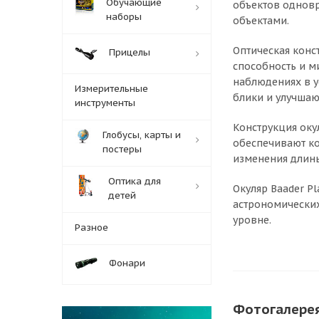
Обучающие
объектов одновр
наборы
объектами.
Оптическая конс
Прицелы
способность и м
наблюдениях в у
Измерительные
блики и улучшаю
инструменты
Конструкция оку
Глобусы, карты и
обеспечивают ко
постеры
изменения длины
Оптика для
Окуляр Baader Pl
детей
астрономических
уровне.
Разное
Фонари
Фотогалере