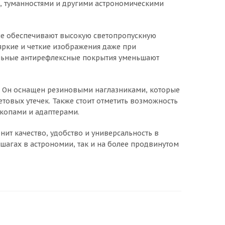
, туманностями и другими астрономическими
рые обеспечивают высокую светопропускную
яркие и четкие изображения даже при
альные антирефлексные покрытия уменьшают
я. Он оснащен резиновыми наглазниками, которые
овых утечек. Также стоит отметить возможность
скопами и адаптерами.
енит качество, удобство и универсальность в
шагах в астрономии, так и на более продвинутом