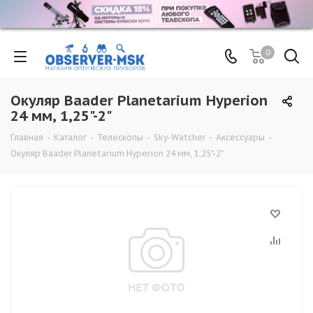
0
Окуляр Baader Planetarium Hyperion
24 мм, 1,25"-2"
Главная
-
Каталог
-
Телескопы
-
Sky-Watcher
-
Аксессуары
-
Окуляр Baader Planetarium Hyperion 24 мм, 1,25"-2"