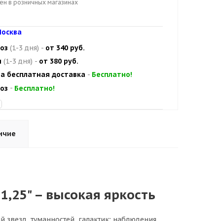
цен в розничных магазинах
осква
оз
(1-3 дня)
-
от 340 руб.
и
(1-3 дня)
-
от 380 руб.
а бесплатная доставка
-
Бесплатно!
оз
-
Бесплатно!
ичие
 1,25" – высокая яркость
 звезд, туманностей, галактик; наблюдения