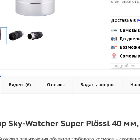
отличаться от 
Доставка в
М
Самовыв
До двер
Возможн
Самовыв
подробнее...
Видео
(6)
Отзывы
Задать вопрос
Нал
р Sky-Watcher Super Plössl 40 мм,
окуляр для изучения объектов глубокого космоса – скоплений