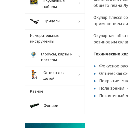
Обучающие
общего плана Лу
наборы
Окуляр Плессл с
Прицелы
применением лин
Измерительные
Окулярная юбка 
инструменты
резиновым скла
Технические ха
Глобусы, карты и
постеры
Фокусное рас
Оптика для
Оптическая сх
детей
Покрытие: мн
Поле зрения: 
Разное
Посадочный ди
Фонари