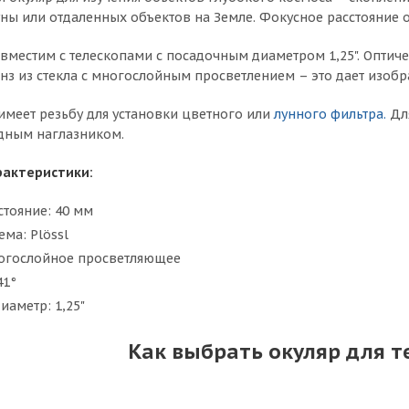
ны или отдаленных объектов на Земле. Фокусное расстояние о
овместим с телескопами с посадочным диаметром 1,25". Оптиче
з из стекла с многослойным просветлением – это дает изобра
имеет резьбу для установки цветного или
лунного фильтра.
Для
дным наглазником.
рактеристики:
стояние: 40 мм
ема: Plössl
огослойное просветляющее
41°
аметр: 1,25"
Как выбрать окуляр для т