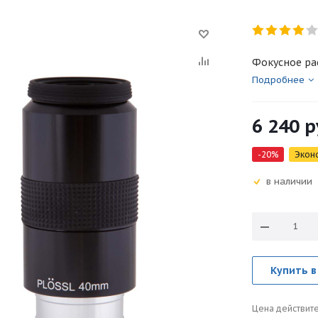
Фокусное рас
Подробнее
6 240
р
-
20
%
Экон
в наличии
Купить в
Цена действите