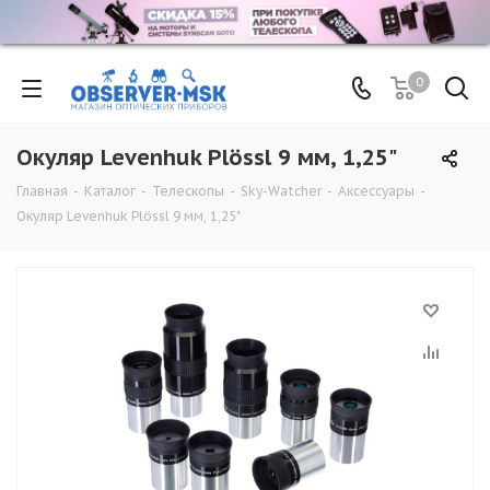
0
Окуляр Levenhuk Plössl 9 мм, 1,25"
Главная
-
Каталог
-
Телескопы
-
Sky-Watcher
-
Аксессуары
-
Окуляр Levenhuk Plössl 9 мм, 1,25"