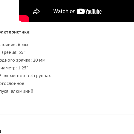
рактеристики:
стояние: 6 мм
зрения: 55°
одного зрачка: 20 мм
аметр: 1,25"
7 элементов в 4 группах
огослойное
пуса: алюминий
я