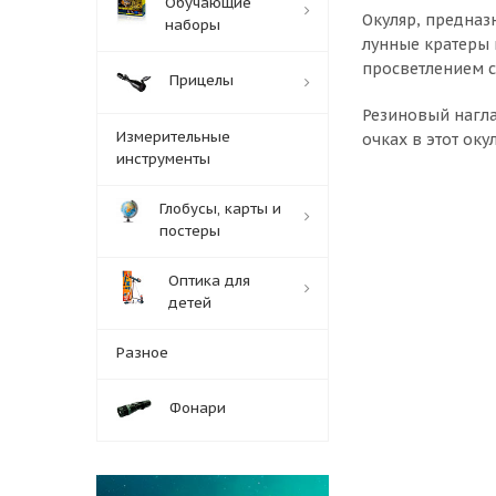
Обучающие
Окуляр, предназ
наборы
лунные кратеры 
просветлением с
Прицелы
Резиновый нагла
Измерительные
очках в этот ок
инструменты
Глобусы, карты и
постеры
Оптика для
детей
Разное
Фонари