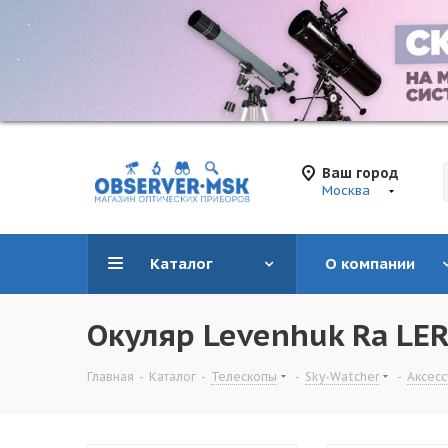
Ваш город
Москва
Каталог
О компании
Окуляр Levenhuk Ra LER 
Главная
-
Каталог
-
Телескопы
-
Sky-Watcher
-
Аксес