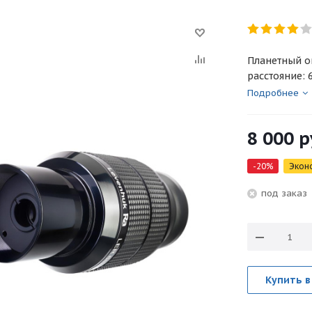
Планетный о
расстояние: 
Подробнее
8 000
р
-
20
%
Экон
под зака
Купить в