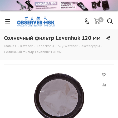
0
Солнечный фильтр Levenhuk 120 мм
Главная
-
Каталог
-
Телескопы
-
Sky-Watcher
-
Аксессуары
-
Солнечный фильтр Levenhuk 120 мм