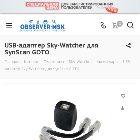
0
USB-адаптер Sky-Watcher для
SynScan GOTO
Главная
-
Каталог
-
Телескопы
-
Sky-Watcher
-
Аксессуары
-
USB-
адаптер Sky-Watcher для SynScan GOTO