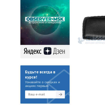
Будьте всегда в
курсе!
Узнавайте о скидках и
акциях первым