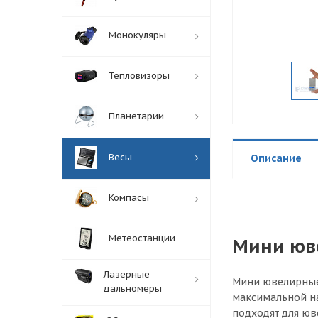
Монокуляры
Тепловизоры
Планетарии
Весы
Описание
Компасы
Метеостанции
Мини юве
Лазерные
Мини ювелирные 
дальномеры
максимальной на
подходят для юв