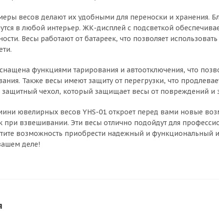
еры весов делают их удобными для переноски и хранения. Б
утся в любой интерьер. ЖК-дисплей с подсветкой обеспечивае
ости. Весы работают от батареек, что позволяет использоват
ети.
снащена функциями тарирования и автоотключения, что позво
ания. Также весы имеют защиту от перегрузки, что продлевает
 защитный чехол, который защищает весы от повреждений и 
мини ювелирных весов YHS-01 откроет перед вами новые воз
 при взвешивании. Эти весы отлично подойдут для профессио
устите возможность приобрести надежный и функциональный 
ашем деле!
я