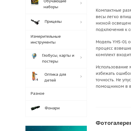
Обучающие
наборы
Компактные разм
весы легко впиш
Прицелы
низкой освещенн
подключения к с
Измерительные
Модель YHS-01 о
инструменты
процесс взвешив
комплект входит
Глобусы, карты и
постеры
Использование 
избежать ошибок
Оптика для
точность. Не уп
детей
помощником в в
Разное
Фонари
Фотогалере