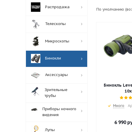
Распродажа
По умолчанию (во
Телескопы
Микроскопы
Бинокли
Аксессуары
Бинокль Leve
Зрительные
10x
трубы
Много
Ар
Приборы ночного
видения
6 990
ру
Лупы