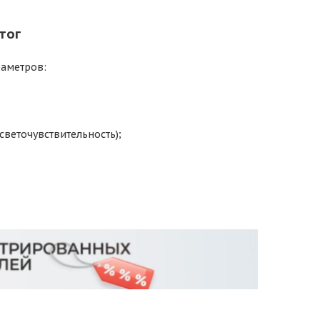
тог
раметров:
веточувствительность);