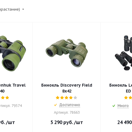
зрастание)
nhuk Travel
Бинокль Discovery Field
Бинокль L
40
8x42
ED
Достаточно
тикул: 79574
Много
Артикул: 78663
б.
/шт
5 290
руб.
/шт
24 490