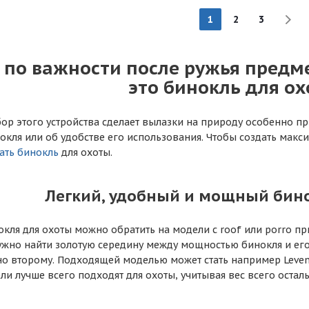
1
2
3
 по важности после ружья предме
это бинокль для ох
р этого устройства сделает вылазки на природу особенно пр
окля или об удобстве его использования. Чтобы создать мак
ать бинокль
для охоты.
Легкий, удобный и мощный бин
кля для охоты можно обратить на модели с roof или porro пр
жно найти золотую середину между мощностью бинокля и его 
 второму. Подходящей моделью может стать например Levenhu
ли лучше всего подходят для охоты, учитывая вес всего остал