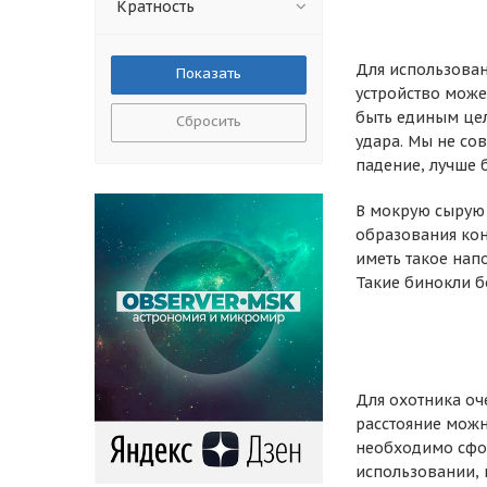
Кратность
Для использован
устройство може
быть единым цел
Сбросить
удара. Мы не со
падение, лучше 
В мокрую сырую 
образования кон
иметь такое нап
Такие бинокли б
Для охотника оч
расстояние можн
необходимо сфок
использовании, в