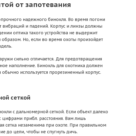
той от запотевания
опрочного надежного бинокля. Во время погони
т вибраций и падений. Корпус и линзы должны
ении оптика такого устройства не выдержит
м образом. Но, если во время охоты произойдет
одель.
наружи сильно отличается. Для предотвращения
тное наполнение. Бинокль для охотника должен
ы обычно используется прорезиненный корпус.
ной сеткой
нокли с дальномерной сеткой. Если объект далеко
с цифрами прибл. расстояния. Вам лишь
ая сетка незаменима при охоте. При правильном
ие до цели, чтобы не спугнуть дичь.