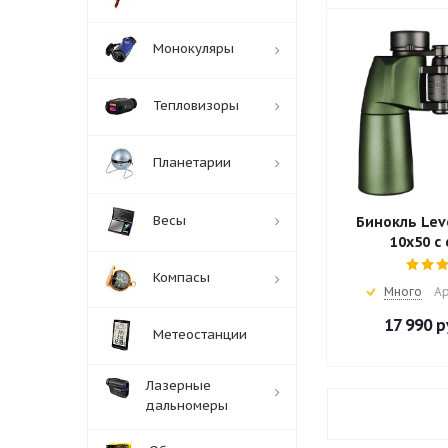
Монокуляры
Тепловизоры
Планетарии
Весы
Бинокль Lev
10x50 с
Компасы
Много
Ар
17 990
р
Метеостанции
Лазерные
дальномеры