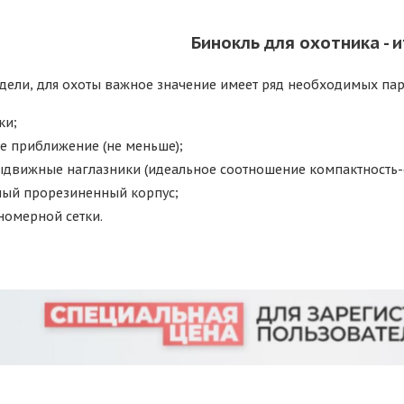
Бинокль для охотника - и
идели, для охоты важное значение имеет ряд необходимых па
ки;
ое приближение (не меньше);
движные наглазники (идеальное соотношение компактность-с
ый прорезиненный корпус;
номерной сетки.