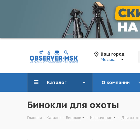
Ваш город
Москва
Каталог
О компании
Бинокли для охоты
Главная
-
Каталог
-
Бинокли
-
Назначение
-
Для охот