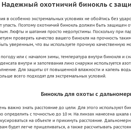
Надежный охотничий бинокль с защи
ия в особенно экстремальных условиях не обойтись без удар
т упасть. Поэтому охотничий бинокль должен быть защищен о
ым. Люфты и шатания просто недопустимы. Поскольку при пад
ветуем проверять качество вашего бинокля на прочность таки
быть уверенным, что вы используете прочную качественную м
погоду или с началом зимы, температура внутри бинокля и с
денсата внутри и запотевания линз снаружи используется азо
олнение. Для защиты от повышенной влажности и капель вод
ольше всего подходят для экстремальных условий.
Бинокль для охоты с дальномер
ень важно знать расстояние до цели. Для этого используют би
о определить с точностью до 10 м. На линзах нанесена шкала 
усироваться на объекте и прикинуть расстояние. Дальномерн
ам будет легче прицеливаться, а также рассчитывать расстоян