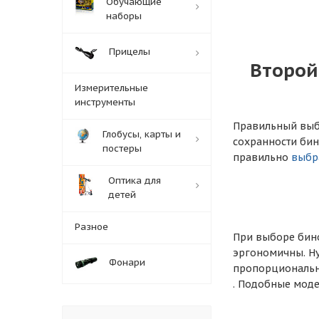
Обучающие
наборы
Прицелы
Второй
Измерительные
инструменты
Правильный выбо
Глобусы, карты и
сохранности бин
постеры
правильно
выбр
Оптика для
детей
Разное
При выборе бино
эргономичны. Ну
Фонари
пропорционально
. Подобные моде