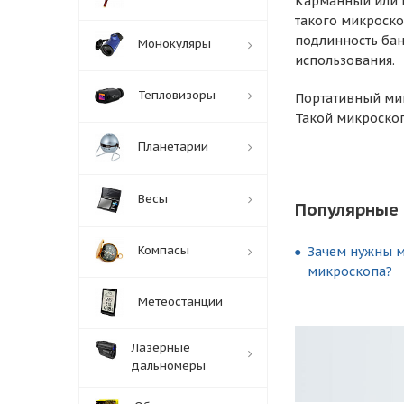
Карманный или 
такого микроско
подлинность бан
Монокуляры
использования.
Тепловизоры
Портативный мик
Такой микроскоп
Планетарии
Весы
Популярные 
Компасы
Зачем нужны 
микроскопа?
Метеостанции
Лазерные
дальномеры