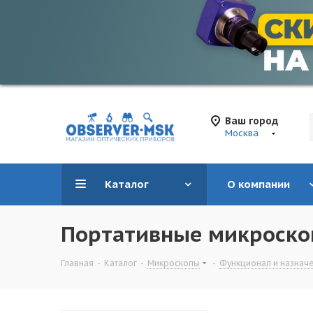
Ваш город
Москва
Каталог
О компании
Портативные микроск
Главная
-
Каталог
-
Микроскопы
-
Функционал и назнач