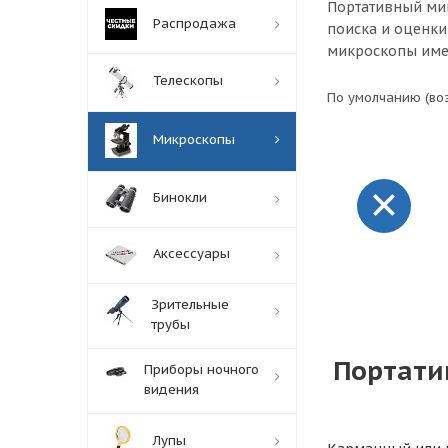
Портативный мик
Распродажа
поиска и оценки
микроскопы имею
Телескопы
По умолчанию (во
Микроскопы
Бинокли
Аксессуары
Зрительные
трубы
Портати
Приборы ночного
видения
Лупы