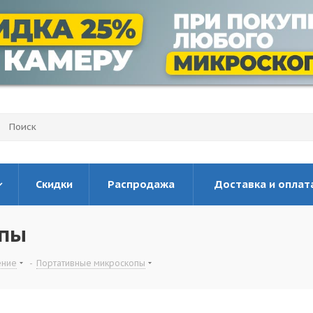
Скидки
Распродажа
Доставка и оплат
опы
ение
-
Портативные микроскопы