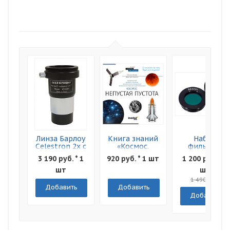
Линза Барлоу
Книга знаний
Набор
Celestron 2x с
«Космос.
фильтров
Т-адаптером,
Непустая
Levenhuk F2
3 190 руб. * 1
920 руб. * 1 шт
1 200 руб. * 1
1,25"
пустота»
Луна и Марс
Мягкая
шт
шт
обложка
1 490 руб.
Добавить
Добавить
Добавить