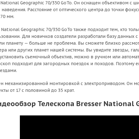
r National Geographic 70/350 GoTo. Он оснащен объективом с
 наведения. Расстояние от оптического центра до точки фокус
 70 мм.
 National Geographic 70/350 GoTo также подходит тем, кто тол
ьзовании. Для новичков создатели разработали базу данных с 
ли планету — больше не проблема. Вы сможете близко рассмот
ра или других планет нашей системы. Вы увидите звезды, га
 установить съемочный объектив, можно в ручном или автома
скоп подходит для загородных поездок и походов. Поэтому ег
ездами.
н механизированной монтировкой с электроприводом. Он мо
ты от 17 с половиной до 35 крат.
идеообзор Телескопа Bresser National 