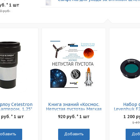
уб.
* 1 шт
0 руб.
рлоу Celestron
Книга знаний «Космос.
Набор 
даптером, 1,25"
Непустая пустота» Мягкая
Levenhuk F
обложка
 руб. * 1 шт
920 руб. * 1 шт
1 200 р
1 49
обавить
Добавить
Доб