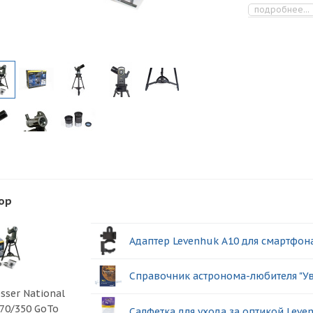
подробнее...
ор
Адаптер Levenhuk A10 для смартфон
Справочник астронома-любителя "Ув
sser National
 70/350 GoTo
Салфетка для ухода за оптикой Leve