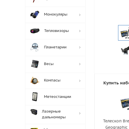
Монокуляры
Тепловизоры
Планетарии
Весы
Компасы
Купить наб
Метеостанции
Лазерные
дальномеры
Телескоп Bre
Geographic