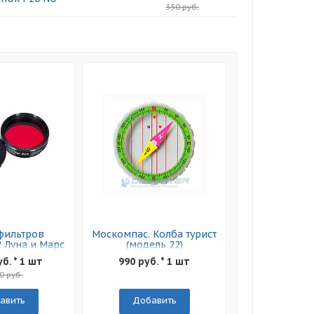
350 руб.
фильтров
Москомпас. Колба турист
2 Луна и Марс
(модель 22)
уб. * 1 шт
990 руб. * 1 шт
0 руб.
авить
Добавить