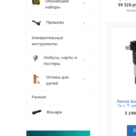
Обучающие
59 520 р
наборы
74 39
Прицелы
Измерительные
инструменты
Глобусы, карты и
постеры
Оптика для
детей
Разное
Линза Ба
2x с Т-а
Фонари
3 190
Д