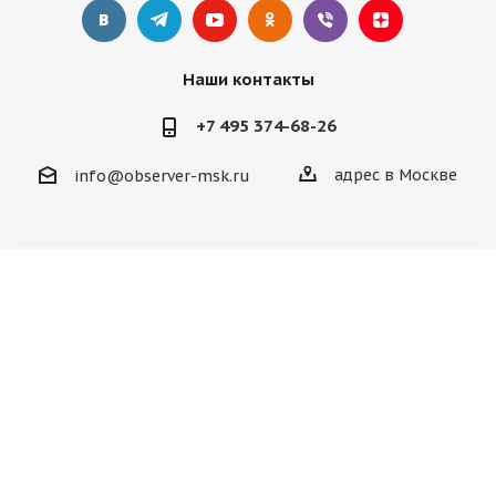
Наши контакты
+7 495 374-68-26
адрес в Москве
info@observer-msk.ru
2012-2025 © Все материалы
защищены авторским
правом. Копирование статей без активной ссылки
observer-msk.ru и разрешения руководства запрещено.
Сайт не является публичной офертой, определяемой
положениями Статьи 437 (2) ГК РФ. Все материалы несут