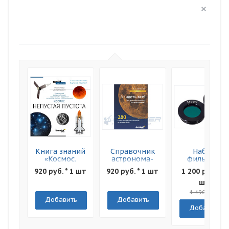
Книга знаний
Справочник
Набор
«Космос.
астронома-
фильтров
Непустая
любителя
Levenhuk F2
920 руб. * 1 шт
920 руб. * 1 шт
1 200 руб. * 1
пустота»
"Увидеть все!"
Луна и Марс
Мягкая
шт
обложка
1 490 руб.
Добавить
Добавить
Добавить