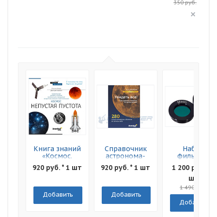
350 руб.
Книга знаний
Справочник
Набор
«Космос.
астронома-
фильтров
Непустая
любителя
Levenhuk F2
920 руб. * 1 шт
920 руб. * 1 шт
1 200 руб. * 1
пустота»
"Увидеть все!"
Луна и Марс
Мягкая
шт
обложка
1 490 руб.
Добавить
Добавить
Добавить