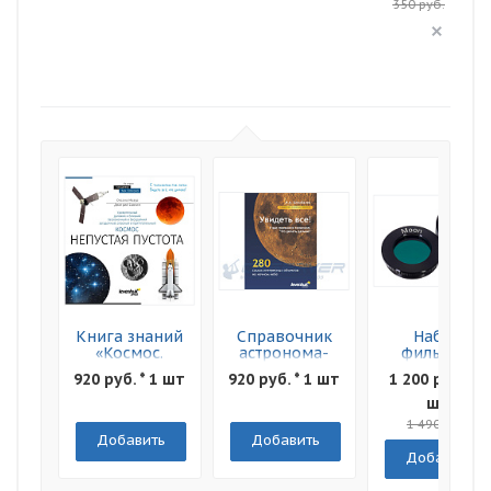
350 руб.
Книга знаний
Справочник
Набор
«Космос.
астронома-
фильтров
Непустая
любителя
Levenhuk F2
920 руб. * 1 шт
920 руб. * 1 шт
1 200 руб. * 1
пустота»
"Увидеть все!"
Луна и Марс
Мягкая
шт
обложка
1 490 руб.
Добавить
Добавить
Добавить