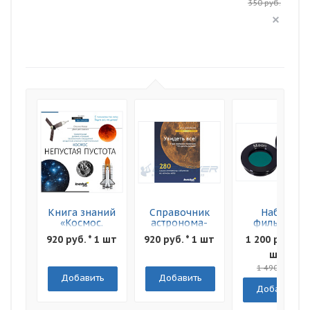
350 руб.
Книга знаний
Справочник
Набор
«Космос.
астронома-
фильтров
Непустая
любителя
Levenhuk F2
920 руб. * 1 шт
920 руб. * 1 шт
1 200 руб. * 1
пустота»
"Увидеть все!"
Луна и Марс
Мягкая
шт
обложка
1 490 руб.
Добавить
Добавить
Добавить