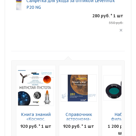
Салфетка для ухода за оптикой Levenhuk
P20 NG
280 руб. * 1 шт
350 руб.
Книга знаний
Справочник
Набор
«Космос.
астронома-
фильтров
Непустая
любителя
Levenhuk F2
920 руб. * 1 шт
920 руб. * 1 шт
1 200 руб. * 1
пустота»
"Увидеть все!"
Луна и Марс
Мягкая
шт