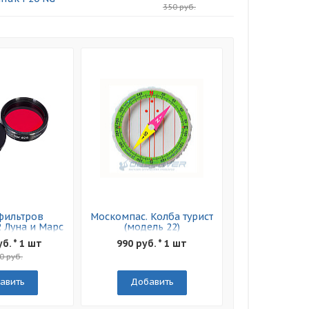
350 руб.
фильтров
Москомпас. Колба турист
2 Луна и Марс
(модель 22)
уб. * 1 шт
990 руб. * 1 шт
0 руб.
авить
Добавить