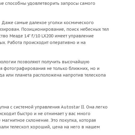
рые способны удовлетворить запросы самого
. Даже самые далекое уголки космического
тизирован. Позиционирование, поиск небесных тел
во Меаде 14" f/10 LX200 имеет управление
ных. Работа происходит оперативно и на
хнологии позволяют получить высочайшую
ля фотографирования не только ближних, но и
зда или планета расположена напротив телескопа
пна с системой управления Autostar II. Она легко
исходит быстро и не отнимает у вас много
 магнитное склонение. Это покупка, которая
али телескоп хороший, цена на него в нашем