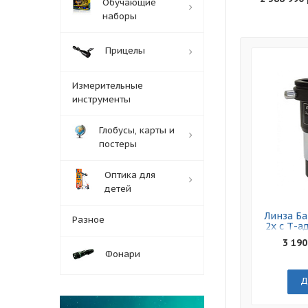
Обучающие
наборы
Прицелы
Измерительные
инструменты
Глобусы, карты и
постеры
Оптика для
детей
Линза Ба
Разное
2x с Т-а
3 190
Фонари
Д