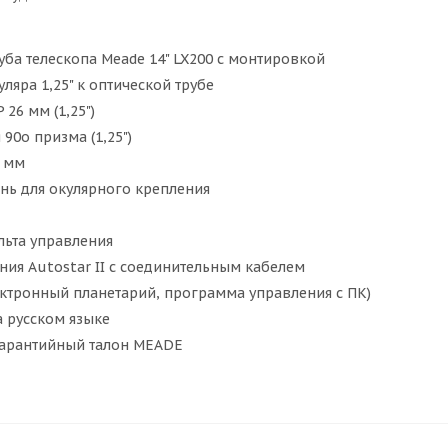
уба телескопа Meade 14" LX200 с монтировкой
ляра 1,25" к оптической трубе
 26 мм (1,25")
90o призма (1,25")
0 мм
нь для окулярного крепления
льта управления
ния Autostar II с соединительным кабелем
ектронный планетарий, программа управления с ПК)
а русском языке
арантийный талон MEADE