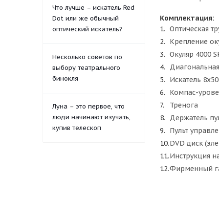
Что лучше – искатель Red
Комплектация:
Dot или же обычный
Оптическая тр
оптический искатель?
Крепление оку
Окуляр 4000 SP
Несколько советов по
Диагональная 
выбору театрального
бинокля
Искатель 8x5
Компас-урове
Тренога
Луна – это первое, что
люди начинают изучать,
Держатель пу
купив телескоп
Пульт управле
DVD диск (эл
Инструкция н
Фирменный г