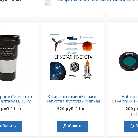
рлоу Celestron
Книга знаний «Космос.
Набор 
даптером, 1,25"
Непустая пустота» Мягкая
Levenhuk F
обложка
 руб. * 1 шт
920 руб. * 1 шт
1 200 р
1 49
обавить
Добавить
Доб