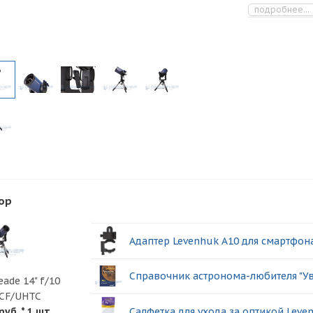
подробнее...
ор
Адаптер Levenhuk A10 для смартфон
Справочник астронома-любителя "Ув
ade 14" f/10
ACF/UHTC
Салфетка для ухода за оптикой Leve
руб.
* 1 шт