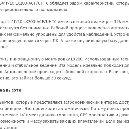
14" f/10 LX200-ACF/UHTC обладает рядом характеристик, кото
и требовательного пользователя.
ор 14" f/10 LX200-ACF/UHTC имеет световой диаметр — 356 мм
 останутся без внимания. Рабочий процесс полностью автома
них максимально упрощены для удобства наблюдений. Устройст
орое осуществляется через ПК. А также внушительную базу дан
вне.
етить инновационную монтировку LX200. Использованные те
ений и стабильное ведение. Эта модель идеально подходит д
в. Автонаведение происходит с большой скоростью. Если зве
тне, это займет больше 30 секунд.
на высоте
ъектов, которые представляют астрономический интерес, досту
ез интернет. Это происходит автоматически. Потому поиск про
оп Meade 14" имеет датчики горизонта, GPS ориентацию и даже
озможности и массу захватывающих впечатлений. Если вы иск
о удивит.