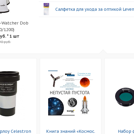
Салфетка для ухода за оптикой Leve
y-Watcher Dob
50/1200)
уб.
* 1 шт
90 руб.
рлоу Celestron
Книга знаний «Космос.
Набор 