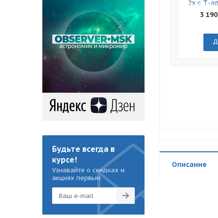
2x с Т-а
3 190
Д
Будьте всегда в
курсе!
Описание
Узнавайте о скидках и
акциях первым