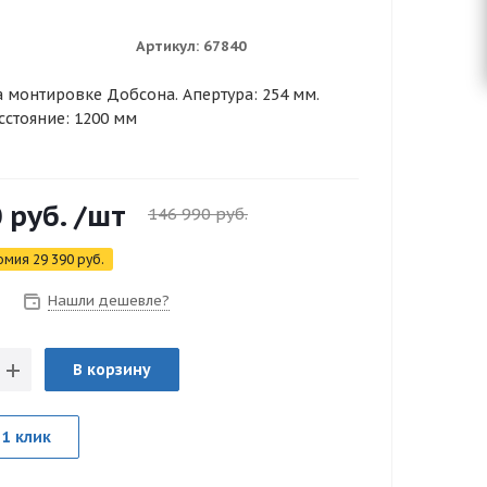
Артикул:
67840
 монтировке Добсона. Апертура: 254 мм.
сстояние: 1200 мм
0
руб.
/шт
146 990
руб.
омия
29 390
руб.
Нашли дешевле?
В корзину
 1 клик