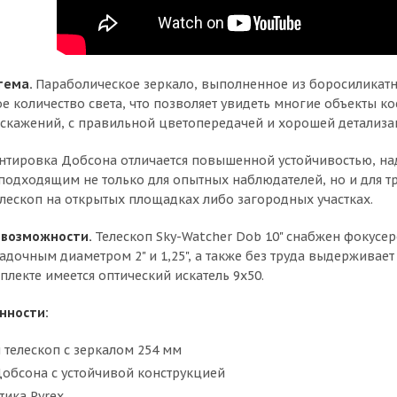
тема.
Параболическое зеркало, выполненное из боросиликатно
е количество света, что позволяет увидеть многие объекты 
скажений, с правильной цветопередачей и хорошей детализа
нтировка Добсона отличается повышенной устойчивостью, над
 подходящим не только для опытных наблюдателей, но и для 
елескоп на открытых площадках либо загородных участках.
 возможности.
Телескоп Sky-Watcher Dob 10" снабжен фокусе
садочным диаметром 2" и 1,25", а также без труда выдержива
плекте имеется оптический искатель 9x50.
нности:
 телескоп с зеркалом 254 мм
обсона с устойчивой конструкцией
тика Pyrex