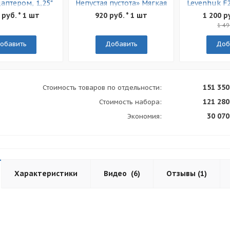
даптером, 1,25"
Непустая пустота» Мягкая
Levenhuk F
обложка
 руб. * 1 шт
920 руб. * 1 шт
1 200 р
1 49
обавить
Добавить
Доб
151 350
Стоимость товаров по отдельности:
121 280
Стоимость набора:
30 070
Экономия:
Характеристики
Видео
(6)
Отзывы
(1)