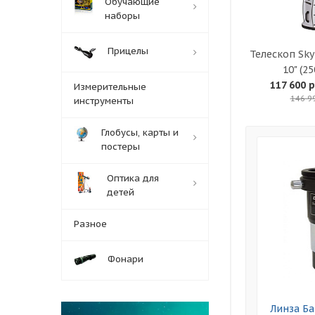
Обучающие
наборы
Прицелы
Телескоп Sk
10" (2
117 600 р
Измерительные
146 9
инструменты
Глобусы, карты и
постеры
Оптика для
детей
Разное
Фонари
Линза Ба