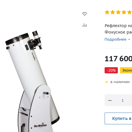
Рефлектор на
Фокусное ра
Подробнее
117 60
-
20
%
Экон
в наличии
Купить в