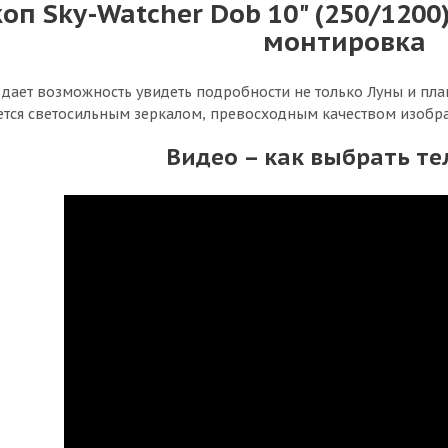
оп Sky-Watcher Dob 10" (250/1200
монтировка
 дает возможность увидеть подробности не только Луны и план
ется светосильным зеркалом, превосходным качеством изобр
Видео – как выбрать те