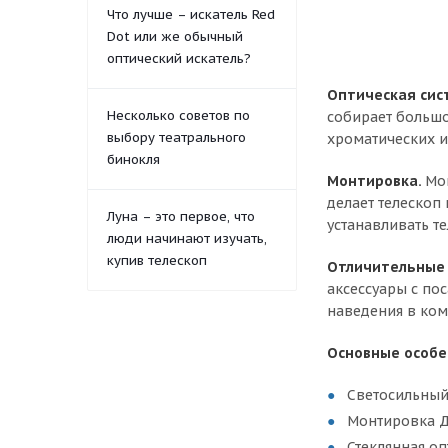
Что лучше – искатель Red
Dot или же обычный
оптический искатель?
Оптическая сис
Несколько советов по
собирает большо
выбору театрального
хроматических и
бинокля
Монтировка.
Мо
делает телескоп
Луна – это первое, что
устанавливать т
люди начинают изучать,
купив телескоп
Отличительные
аксессуары с по
наведения в ком
Основные особе
Светосильный
Монтировка Д
Стеклянная оп