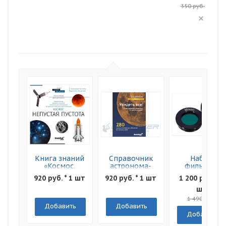
350 руб.
Книга знаний
Справочник
Набор
«Космос.
астронома-
фильтров
Непустая
любителя
Levenhuk F2
920 руб. * 1 шт
920 руб. * 1 шт
1 200 руб. * 1
пустота»
"Увидеть все!"
Луна и Марс
Мягкая
шт
обложка
1 490 руб.
Добавить
Добавить
Добавить