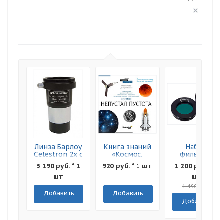
Линза Барлоу
Книга знаний
Набор
Celestron 2x с
«Космос.
фильтров
Т-адаптером,
Непустая
Levenhuk F2
3 190 руб. * 1
920 руб. * 1 шт
1 200 руб. * 1
1,25"
пустота»
Луна и Марс
Мягкая
шт
шт
обложка
1 490 руб.
Добавить
Добавить
Добавить