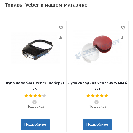
Товары Veber в нашем магазине
Лупа налобная Veber (Вебер) L
Лупа складная Veber 4x35 мм 6
Л
-23-I
721
Под заказ
Под заказ
Подробнее
Подробнее