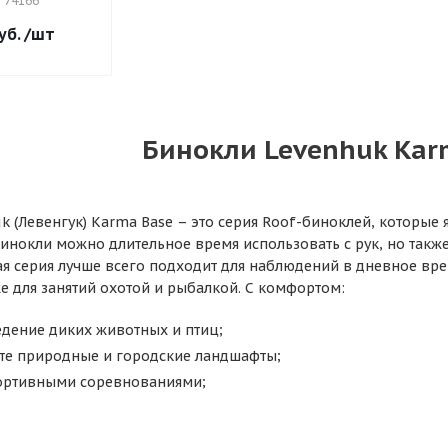
: 74166
уб.
/шт
Бинокли Levenhuk Kar
k (Левенгук) Karma Base – это серия Roof-биноклей, которые
бинокли можно длительное время использовать с рук, но такж
ая серия лучше всего подходит для наблюдений в дневное вре
же для занятий охотой и рыбалкой. С комфортом:
едение диких животных и птиц;
те природные и городские ландшафты;
портивными соревнованиями;