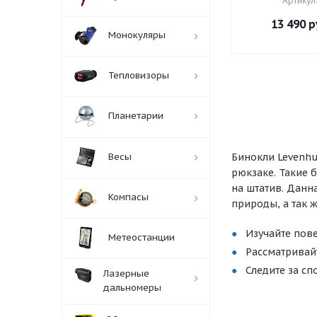
Артикул
13 490
р
Монокуляры
Тепловизоры
Планетарии
Весы
Бинокли Levenhu
рюкзаке. Такие 
на штатив. Данн
Компасы
природы, а так 
Изучайте пов
Метеостанции
Рассматривай
Следите за с
Лазерные
дальномеры