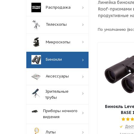
Линейка бинокле
Распродажа
Roof-призмами в
продуктивные на
Телескопы
По умолчанию (во
Микроскопы
Бинокли
Аксессуары
Зрительные
трубы
Бинокль Lev
Приборы ночного
BASE 
видения
Дост
Лупы