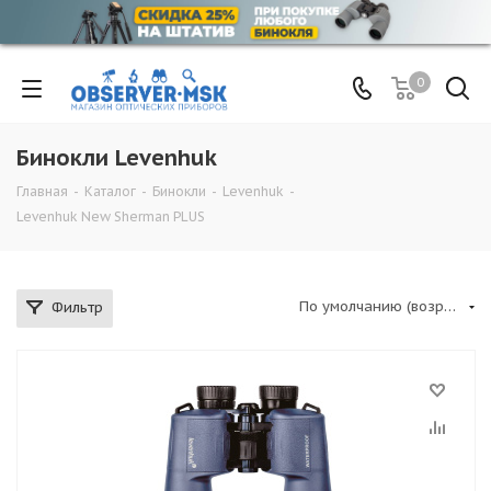
0
Бинокли Levenhuk
Главная
-
Каталог
-
Бинокли
-
Levenhuk
-
Levenhuk New Sherman PLUS
По умолчанию (возрастание)
Фильтр